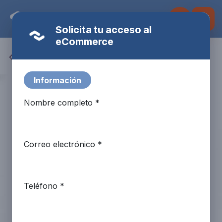
Ir al contenido
Solicita tu acceso al
eCommerce
Todos los productos
Fulbot
AI Assistant · Fire Systems
Información
Nombre completo *
Correo electrónico *
Teléfono *