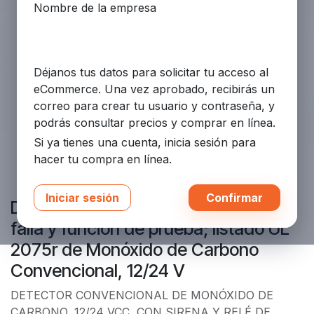
Nombre de la empresa
Déjanos tus datos para solicitar tu acceso al
eCommerce. Una vez aprobado, recibirás un
correo para crear tu usuario y contraseña, y
podrás consultar precios y comprar en línea.
Si ya tienes una cuenta, inicia sesión para
hacer tu compra en línea.
Iniciar sesión
Confirmar
DetectoDC, con sirena, relevador de
falla y función de prueba; listado UL
2075r de Monóxido de Carbono
Convencional, 12/24 V
DETECTOR CONVENCIONAL DE MONÓXIDO DE
CARBONO, 12/24 VCC, CON SIRENA Y RELÉ DE