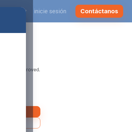
ol (MX)
inicie sesión
Contáctanos
sico
 CO2 Fike
d y FM Approved.
o