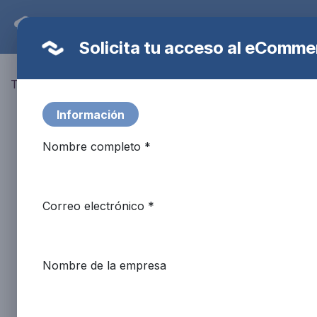
Ir al contenido
Tienda
Nuestras Marcas
Recarga
Solicita tu acceso al eComme
Todos los productos
Rack de 6 cilindros 3+3 básico
Información
Nombre completo *
Correo electrónico *
Nombre de la empresa