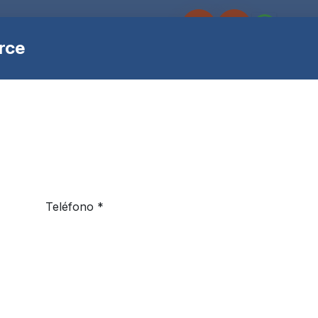
s
Sobre Fulok
Eventos
Españ
rce
Rack de 6 cilindros 3+3 bá
6-Cylinder Rack 3+3 Basic - Sistema de supresión
conforme a NFPA 12. Aprobaciones UL/ULC Liste
Marca:
CO2
Teléfono *
SKU:
C70-040-33
Agregar al carrit
Agregar a la lista de deseos