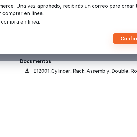
mmerce. Una vez aprobado, recibirás un correo para crear 
Términos y condiciones
y comprar en línea.
Grantía de devolución de 30 días
u compra en línea.
Envío: 2-3 días hábiles
Características
Confir
• Rack 6 cil (3+3) • Doble fila • 12" centros
Documentos
E12001_Cylinder_Rack_Assembly_Double_Ro