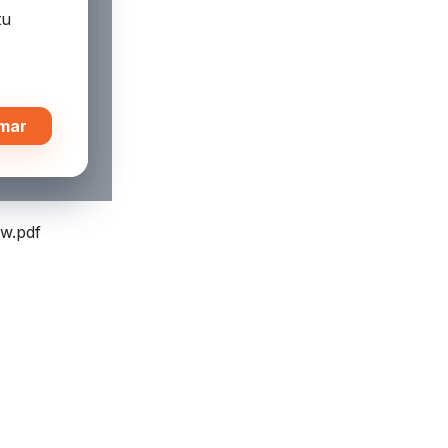
tu
mar
w.pdf
Fulbot
AI Assistant · Fire Systems