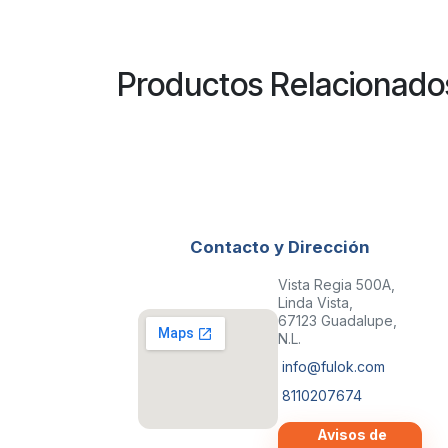
Productos Relacionado
Contacto y Dirección
Vista Regia 500A,
Linda Vista,
67123 Guadalupe,
N.L.
info@fulok.com
8110207674
Avisos de