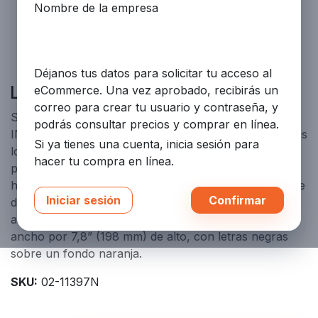
Nombre de la empresa
Déjanos tus datos para solicitar tu acceso al
Letrero Co2 S/L (02-11397-SP)
eCommerce. Una vez aprobado, recibirás un
correo para crear tu usuario y contraseña, y
SEÑAL DE ADVERTENCIA: DESALOJAR
podrás consultar precios y comprar en línea.
INMEDIATAMENTE: Este letrero debe usarse en todos
Si ya tienes una cuenta, inicia sesión para
los espacios protegidos. El letrero advierte a todo el
hacer tu compra en línea.
personal que trabaja dentro del espacio que la
habitación está protegida por un sistema de CO2 y que
Iniciar sesión
Confirmar
deben evacuar el área inmediatamente cuando se
activa la alarma. El letrero mide 14,0” (356 mm) de
ancho por 7,8” (198 mm) de alto, con letras negras
sobre un fondo naranja.
SKU:
02-11397N