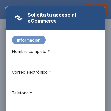
Ir al contenido
Solicita tu acceso al
eCommerce
Todos los productos
Fulbot
AI Assistant · Fire Systems
Información
Nombre completo *
Correo electrónico *
Teléfono *