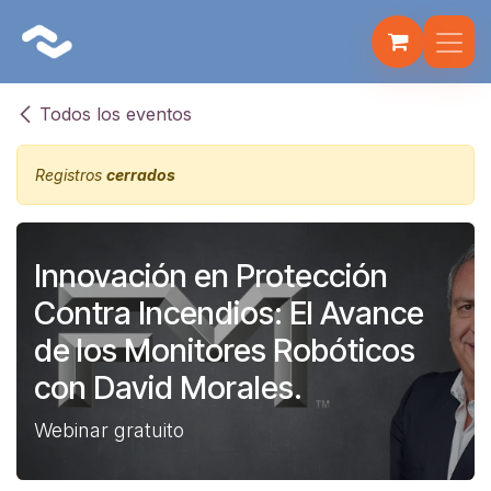
Ir al contenido
Todos los eventos
Registros
cerrados
Fulbot
AI Assistant · Fire Systems
Innovación en Protección
Contra Incendios: El Avance
de los Monitores Robóticos
con David Morales.
Webinar gratuito